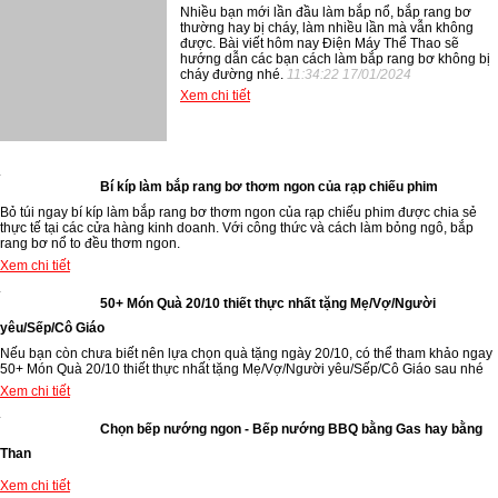
Nhiều bạn mới lần đầu làm bắp nổ, bắp rang bơ
thường hay bị cháy, làm nhiều lần mà vẫn không
được. Bài viết hôm nay Điện Máy Thể Thao sẽ
hướng dẫn các bạn cách làm bắp rang bơ không bị
cháy đường nhé.
11:34:22 17/01/2024
Xem chi tiết
Bí kíp làm bắp rang bơ thơm ngon của rạp chiếu phim
Bỏ túi ngay bí kíp làm bắp rang bơ thơm ngon của rạp chiếu phim được chia sẻ
thực tế tại các cửa hàng kinh doanh. Với công thức và cách làm bỏng ngô, bắp
rang bơ nổ to đều thơm ngon.
Xem chi tiết
50+ Món Quà 20/10 thiết thực nhất tặng Mẹ/Vợ/Người
yêu/Sếp/Cô Giáo
Nếu bạn còn chưa biết nên lựa chọn quà tặng ngày 20/10, có thể tham khảo ngay
50+ Món Quà 20/10 thiết thực nhất tặng Mẹ/Vợ/Người yêu/Sếp/Cô Giáo sau nhé
Xem chi tiết
Chọn bếp nướng ngon - Bếp nướng BBQ bằng Gas hay bằng
Than
Xem chi tiết