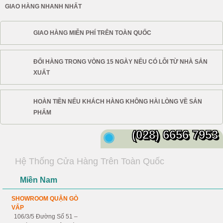
GIAO HÀNG NHANH NHẤT
GIAO HÀNG MIỄN PHÍ TRÊN TOÀN QUỐC
ĐỔI HÀNG TRONG VÒNG 15 NGÀY NẾU CÓ LỖI TỪ NHÀ SẢN
XUẤT
HOÀN TIỀN NẾU KHÁCH HÀNG KHÔNG HÀI LÒNG VỀ SẢN
PHẨM
(028) 6656 7953
Hệ Thống Cửa Hàng Trên Toàn Quốc
Miền Nam
SHOWROOM QUẬN GÒ
VẤP
106/3/5 Đường Số 51 –