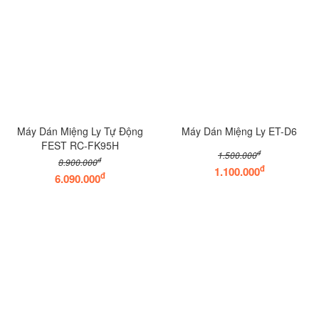
Máy Dán Miệng Ly Tự Động
Máy Dán Miệng Ly ET-D6
FEST RC-FK95H
đ
1.500.000
đ
8.900.000
đ
1.100.000
đ
6.090.000