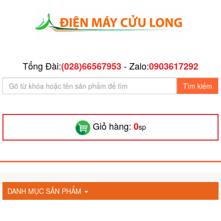
Tổng Đài:
- Zalo:
(028)66567953
0903617292
Tìm kiếm
Giỏ hàng:
0
sp
DANH MỤC SẢN PHẨM