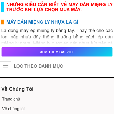
NHỮNG ĐIỀU CẦN BIẾT VỀ MÁY DÁN MIỆNG LY
TRƯỚC KHI LỰA CHỌN MUA MÁY.
MÁY DÁN MIỆNG LY NHỰA LÀ GÌ
Là dòng máy ép miệng ly bằng tay. Thay thế cho các
loại nắp nhựa đậy thông thường bằng cách ép dán
miệng ly nhựa. Miệng ly được ép dán nhựa kín trên cả
miệng ly hình tròn. Nhờ đó các ly nước mía, ly trà sữa,
XEM THÊM BÀI VIẾT
nước ép,… của bạn sẽ được đảm bảo không bị tràn,
đổ nước ra ngoài trong quá trình vận chuyển.
LỌC THEO DANH MỤC
Toggle
navigation
CÁC LOẠI MÁY ÉP MIỆNG CỐC NHỰA PHỔ
BIẾN:
Máy ép miệng ly nhựa được phân loại theo dung tích ly
Về Chúng Tôi
nhựa. Thông thường, sẽ có 3 loại như sau:
Trang chủ
Máy ép miệng ly nhựa nhỏ - dung tích khoảng
Về chúng tôi
500ml