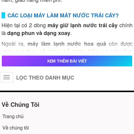
CÁC LOẠI MÁY LÀM MÁT NƯỚC TRÁI CÂY?
Hiện tại có 2 dòng
chính
máy giữ lạnh nước trái cây
là
.
dạng phun và dạng xoay
Ngoài ra,
còn được
máy làm lạnh nước hoa quả
phân loại theo số lượng bể chứa. Gồm có
máy làm
loại 1 bể chứa, 2 bể chứa và 3 bể
lạnh nước trái cây
XEM THÊM BÀI VIẾT
chứa.
Về dung tích bể chứa chuẩn hầu như giống nhau.
LỌC THEO DANH MỤC
Toggle
navigation
Về Chúng Tôi
Trang chủ
Về chúng tôi