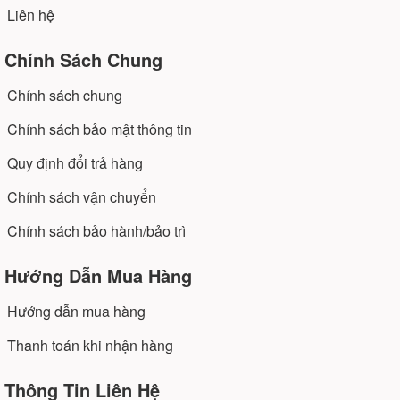
Liên hệ
Chính Sách Chung
Chính sách chung
Chính sách bảo mật thông tin
Quy định đổi trả hàng
Chính sách vận chuyển
Chính sách bảo hành/bảo trì
Hướng Dẫn Mua Hàng
MÁY LÀM MÁT NƯỚC TRÁI CÂY HOẠT ĐỘNG
NHƯ THẾ NÀO?
Hướng dẫn mua hàng
Máy hoạt động dựa trên nguyên tắc làm lạnh như
Thanh toán khi nhận hàng
tủ lạnh, cơ chế khí làm lạnh luân chuyển tuần
hoàn khép kín rất đơn giản. Vì thế máy giữ lạnh
Thông Tin Liên Hệ
nước trà sữa sử dụng bền, ít phát sinh sửa chữa,