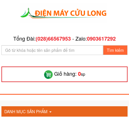
Tổng Đài:
- Zalo:
(028)66567953
0903617292
Tìm kiếm
Giỏ hàng:
0
sp
DANH MỤC SẢN PHẨM