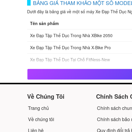
BẢNG GIÁ THAM KHẢO MỘT SỐ MODEL 
Dưới đây là bảng giá về một số máy Xe Đạp Thể Dục Ng
Tên sản phẩm
Xe Đạp Tập Thể Dục Trong Nhà XBike 2050
Xe Đạp Tập Thể Dục Trong Nhà X-Bike Pro
Xe Đạp Tập Thể Dục Tại Chỗ FitNess-New
Xe Đạp Tập Thể Dục Trong Nhà X Bike
Xe Đạp Thể Thao Tập Trong Nhà HBike X
Về Chúng Tôi
Chính Sách 
Xe Đạp Tập Thể Dục Tại Chỗ FitNess X
Trang chủ
Chính sách chu
Xe Đạp Tập Thể Thao Trong Nhà HBike 3003
Về chúng tôi
Chính sách bảo m
Xe Đạp Tập Thể Dục Tại Chỗ FitNess MK-290
Liên hệ
Quy định đổi trả