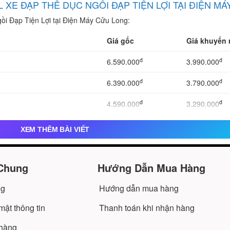
XE ĐẠP THỂ DỤC NGỒI ĐẠP TIỆN LỢI TẠI ĐIỆN M
ồi Đạp Tiện Lợi tại Điện Máy Cửu Long:
Giá gốc
Giá khuyến 
đ
đ
6.590.000
3.990.000
đ
đ
6.390.000
3.790.000
đ
đ
4.590.000
3.290.000
đ
đ
4.490.000
3.390.000
XEM THÊM BÀI VIẾT
đ
đ
4.350.000
3.790.000
Chung
Hướng Dẫn Mua Hàng
đ
đ
4.590.000
3.490.000
đ
đ
ng
Hướng dẫn mua hàng
3.990.000
2.590.000
ật thông tin
Thanh toán khi nhận hàng
đ
đ
6.550.000
4.850.000
 hàng
đ
đ