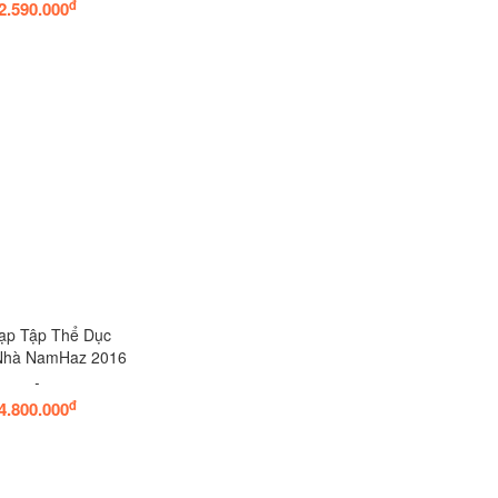
đ
2.590.000
ạp Tập Thể Dục
Nhà NamHaz 2016
đ
4.800.000