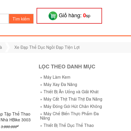
Giỏ hàng:
0
sp
Tìm kiếm
à
Xe Đạp Thể Dục Ngồi Đạp Tiện Lợi
LỌC THEO DANH MỤC
»
Máy Làm Kem
»
Máy Xay Đa Năng
»
Thiết Bị Ăn Uống và Giải Khát
»
Máy Cắt Thịt Thái Thịt Đa Năng
»
Máy Đóng Gói Hút Chân Không
»
Máy Chế Biến Thực Phẩm Đa
p Tập Thể Thao
Năng
 Nhà HBike 3003
»
Thiết Bị Thể Dục Thể Thao
đ
3.990.000