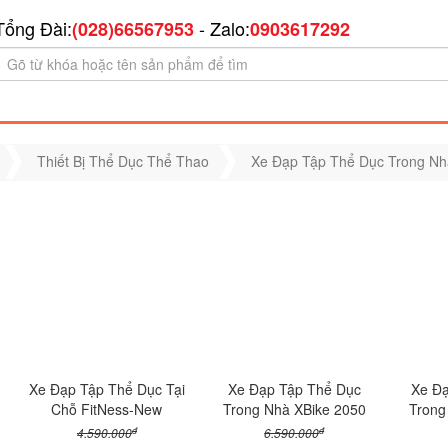
Tổng Đài:
- Zalo:
(028)66567953
0903617292
Thiết Bị Thể Dục Thể Thao
Xe Đạp Tập Thể Dục Trong Nh
Xe Đạp Tập Thể Dục Tại
Xe Đạp Tập Thể Dục
Xe Đạ
Chỗ FitNess-New
Trong Nhà XBike 2050
Trong
đ
đ
4.590.000
6.590.000