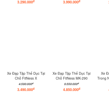
đ
đ
3.290.000
3.990.000
Xe Đạp Tập Thể Dục Tại
Xe Đạp Tập Thể Dục Tại
Xe Đ
Chỗ FitNess X
Chỗ FitNess MK-290
Trong 
đ
đ
4.590.000
6.550.000
đ
đ
3.490.000
4.850.000