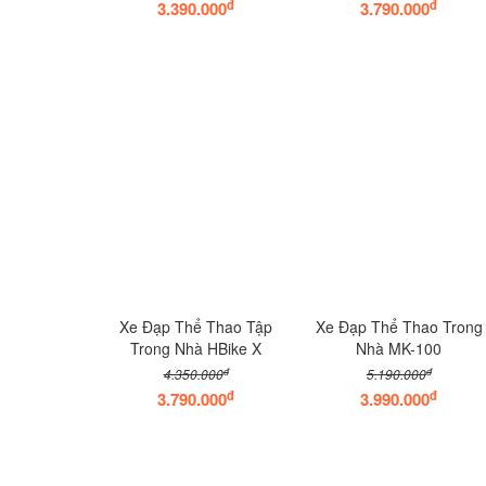
đ
đ
3.390.000
3.790.000
Xe Đạp Thể Thao Tập
Xe Đạp Thể Thao Trong
Trong Nhà HBike X
Nhà MK-100
đ
đ
4.350.000
5.190.000
đ
đ
3.790.000
3.990.000