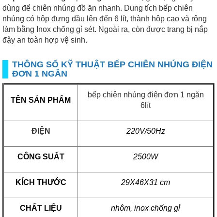
dùng để chiên nhúng đồ ăn nhanh. Dung tích bếp chiên
nhúng có hộp đựng dầu lên đến 6 lít, thành hộp cao và rộng
làm bằng Inox chống gỉ sét. Ngoài ra, còn được trang bị nắp
đậy an toàn hợp vệ sinh.
THÔNG SỐ KỸ THUẬT BẾP CHIÊN NHÚNG ĐIỆN
ĐƠN 1 NGĂN
bếp chiên nhúng điện
đơn 1 ngăn
TÊN SẢN PHẨM
6lít
ĐIỆN
220V/50Hz
CÔNG SUẤT
2500W
KÍCH THƯỚC
29X46X31 cm
CHẤT LIỆU
nhôm, inox chống gỉ