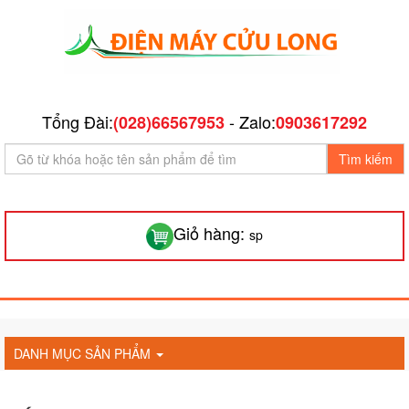
Tổng Đài:
- Zalo:
(028)66567953
0903617292
Tìm kiếm
Giỏ hàng:
sp
DANH MỤC SẢN PHẨM