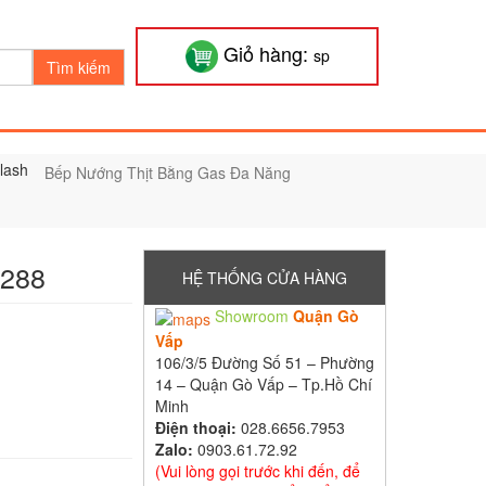
Giỏ hàng:
sp
Tìm kiếm
Bếp Nướng Thịt Bằng Gas Đa Năng
K288
HỆ THỐNG CỬA HÀNG
Showroom
Quận Gò
Vấp
106/3/5 Đường Số 51 – Phường
14 – Quận Gò Vấp – Tp.Hồ Chí
Minh
Điện thoại:
028.6656.7953
Zalo:
0903.61.72.92
(Vui lòng gọi trước khi đến, để