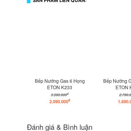
SẢN PHẨM LIÊN QUAN:
Bếp Nướng Gas 6 Họng
Bếp Nướng G
ETON K233
ETON 
đ
3.390.000
2.790.
đ
2.090.000
1.690.
Đánh giá & Bình luận