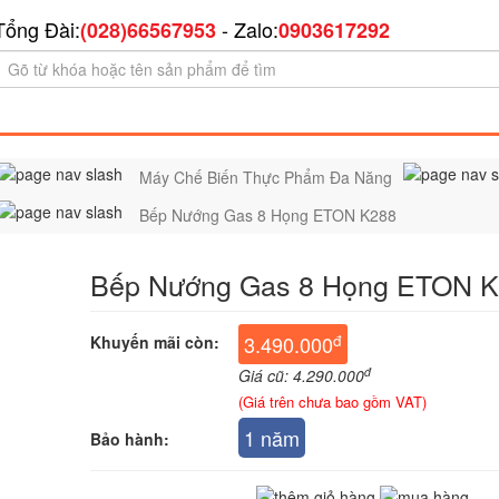
Tổng Đài:
- Zalo:
(028)66567953
0903617292
Máy Chế Biến Thực Phẩm Đa Năng
Bếp Nướng Gas 8 Họng ETON K288
Bếp Nướng Gas 8 Họng ETON 
đ
3.490.000
Khuyến mãi còn:
đ
Giá cũ: 4.290.000
(Giá trên chưa bao gồm VAT)
1 năm
Bảo hành: