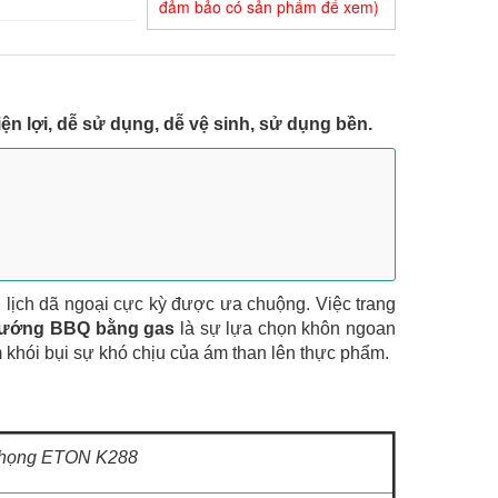
đảm bảo có sản phẩm để xem)
lợi, dễ sử dụng, dễ vệ sinh, sử dụng bền.
u lịch dã ngoại cực kỳ được ưa chuộng. Việc trang
ướng BBQ bằng gas
là sự lựa chọn khôn ngoan
khói bụi sự khó chịu của ám than lên thực phẩm.
họng ETON K288