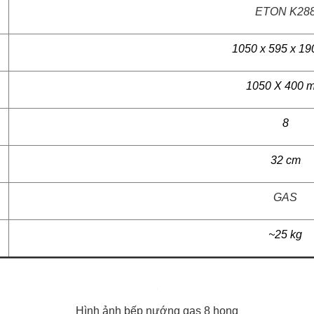
ETON K28
1050 x 595 x 1
1050 X 400 
8
32 cm
GAS
~25 kg
Hình ảnh bếp nướng gas 8 họng