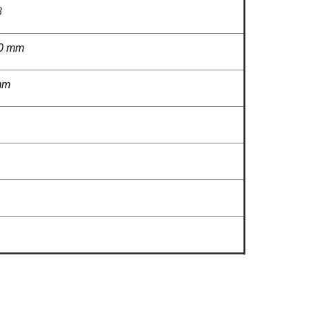
8
90 mm
mm