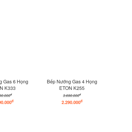
g Gas 6 Họng
Bếp Nướng Gas 4 Họng
N K333
ETON K255
đ
đ
90.000
3.690.000
đ
đ
90.000
2.290.000