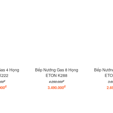
as 4 Họng
Bếp Nướng Gas 8 Họng
Bếp Nướn
K222
ETON K288
ETO
đ
đ
000
4.290.000
3.6
đ
đ
000
3.490.000
2.6