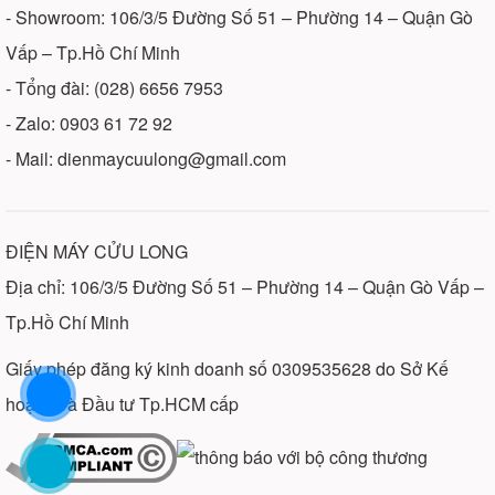
- Showroom: 106/3/5 Đường Số 51 – Phường 14 – Quận Gò
Vấp – Tp.Hồ Chí Minh
- Tổng đài: (028) 6656 7953
- Zalo: 0903 61 72 92
- Mail: dienmaycuulong@gmail.com
ĐIỆN MÁY CỬU LONG
Địa chỉ: 106/3/5 Đường Số 51 – Phường 14 – Quận Gò Vấp –
Tp.Hồ Chí Minh
Giấy phép đăng ký kinh doanh số 0309535628 do Sở Kế
hoạch và Đầu tư Tp.HCM cấp