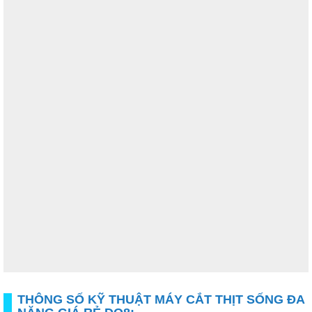
THÔNG SỐ KỸ THUẬT MÁY CẮT THỊT SỐNG ĐA