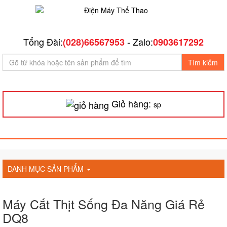
Tổng Đài:
- Zalo:
(028)66567953
0903617292
Tìm kiếm
Giỏ hàng:
sp
DANH MỤC SẢN PHẨM
Máy Cắt Thịt Sống Đa Năng Giá Rẻ
DQ8