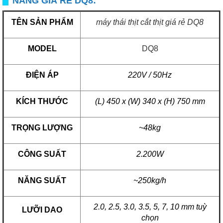
NĂNG GIÁ RẺ DQ8:
TÊN SẢN PHẨM
máy thái thịt cắt thịt giá rẻ DQ8
MODEL
DQ8
ĐIỆN ÁP
220V / 50Hz
KÍCH THƯỚC
(L) 450 x (W) 340 x (H) 750 mm
TRỌNG LƯỢNG
~48kg
CÔNG SUẤT
2.200W
NĂNG SUẤT
~250kg/h
2.0, 2.5, 3.0, 3.5, 5, 7, 10 mm tuỳ
LƯỠI DAO
chọn