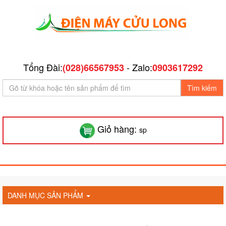
Tổng Đài:
- Zalo:
(028)66567953
0903617292
Tìm kiếm
Giỏ hàng:
sp
DANH MỤC SẢN PHẨM