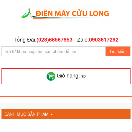
Tổng Đài:
- Zalo:
(028)66567953
0903617292
Tìm kiếm
Giỏ hàng:
sp
DANH MỤC SẢN PHẨM