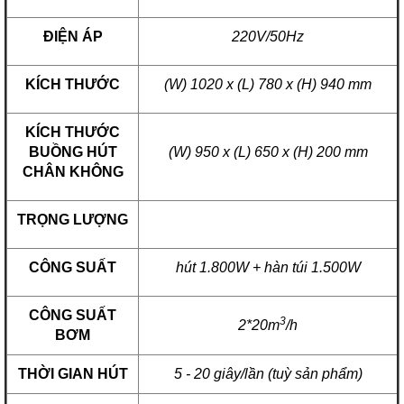
ĐIỆN ÁP
220V/50Hz
KÍCH THƯỚC
(W) 1020 x (L) 780 x (H) 940 mm
KÍCH THƯỚC
BUỒNG HÚT
(W) 950 x (L) 650 x (H) 200 mm
CHÂN KHÔNG
TRỌNG LƯỢNG
CÔNG SUẤT
hút 1.800W + hàn túi 1.500W
CÔNG SUẤT
3
2*20m
/h
BƠM
THỜI GIAN HÚT
5 - 20 giây/lần (tuỳ sản phẩm)