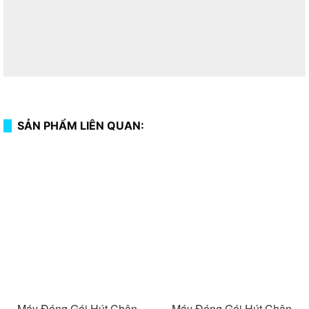
SẢN PHẨM LIÊN QUAN:
Máy Đóng Gói Hút Chân
Máy Đóng Gói Hút Chân