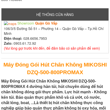
HỆ THỐNG CỬA HÀNG
Showroom
Quận Gò Vấp
106/3/5 Đường Số 51 – Phường 14 – Quận Gò Vấp – Tp.Hồ Chí
Minh
Điện thoại:
028.6656.7953
Zalo:
0903.61.72.92
(Vui lòng gọi trước khi đến, để đảm bảo có sản phẩm để xem)
Máy Đóng Gói Hút Chân Không MIKOSHI
DZQ-500-800PROMAX
Máy Đóng Gói Hút Chân Không MIKOSHI DZQ-500-
800PROMAX 4 đường hàn túi, hút chuyên dùng để hút
chân không đóng gói thực phẩm. Lực hút mạnh - Không
kén túi. Bảo quản thực phẩm khô và cả ướt, có nước,
chất lỏng, boat, ...Là thiết bị hút chân không thực công
nghiệp giúp bảo quản thực phẩm không bị oxy hóa, mối