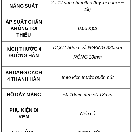
2 - 12 sản phẩm/lần (tùy kích thước
NĂNG SUẤT
túi)
ÁP SUẤT CHÂN
KHÔNG TỐI
0,66 Kpa
THIỂU
DỌC 530mm và NGANG 830mm
KÍCH THƯỚC 4
ĐƯỜNG HÀN
RỘNG 10mm
KHOẢNG CÁCH
theo kích thước buồn hút
4 THANH HÀN
ĐỘ DÀY MÀNG
≤0.10mm đến ≤0.18mm
PHỤ KIỆN ĐI
Nếu có
KÈM