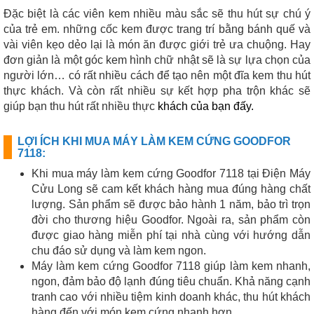
Đặc biệt là các viên kem nhiều màu sắc sẽ thu hút sự chú ý
của trẻ em. những cốc kem được trang trí bằng bánh quế và
vài viên kẹo dẻo lại là món ăn được giới trẻ ưa chuộng. Hay
đơn giản là một góc kem hình chữ nhật sẽ là sự lựa chọn của
người lớn… có rất nhiều cách để tạo nên một đĩa kem thu hút
thực khách. Và còn rất nhiều sự kết hợp pha trộn khác sẽ
giúp bạn thu hút rất nhiều thực
khách của bạn đấy.
LỢI ÍCH KHI MUA MÁY LÀM KEM CỨNG GOODFOR
7118:
Khi mua máy làm kem cứng Goodfor 7118 tại Điện Máy
Cửu Long sẽ cam kết khách hàng mua đúng hàng chất
lượng. Sản phẩm sẽ được bảo hành 1 năm, bảo trì trọn
đời cho thương hiệu Goodfor. Ngoài ra, sản phẩm còn
được giao hàng miễn phí tại nhà cùng với hướng dẫn
chu đáo sử dụng và làm kem ngon.
Máy làm kem cứng Goodfor 7118 giúp làm kem nhanh,
ngon, đảm bảo độ lạnh đúng tiêu chuẩn. Khả năng cạnh
tranh cao với nhiều tiệm kinh doanh khác, thu hút khách
hàng đến với món kem cứng nhanh hơn.