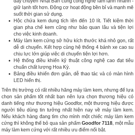
dây chuyền Nhật Bản cùng công nghệ làm lạnh nhanh -
giữ lạnh tốt hơn. Động cơ hoạt động bền bỉ và mạnh mẽ
suốt thời gian sử dụng.
Hộc chứa kem dung tích lên đến 10 lít. Tiết kiệm thời
gian pha chế kem cũng như bảo quan lâu và tiện lợi
cho việc kinh doanh.
Máy làm kem cứng sở hữu kích thước khá nhỏ gọn, rất
dễ di chuyển. Kết hợp cùng hệ thống 4 bánh xe cao su
chịu lực lớn giúp việc di chuyển tiện lợi hơn.
Hệ thống điều khiển kỹ thuật công nghệ cao đạt tiêu
chuẩn chất lượng Hoa Kỳ.
Bảng điều khiển đơn giản, dễ thao tác và có màn hình
LED hiển thị.
Trên thị trường có rất nhiều hãng máy làm kem, nhưng để lựa
chọn sản phẩm tốt nhất bạn nên lựa chọn thương hiệu có
danh tiếng như thương hiệu Goodfor, một thương hiệu được
người tiêu dùng tin tưởng nhất hiện nay về máy làm kem.
Nếu khách hàng đang tìm cho mình một chiếc máy làm kem
cứng thì không thể bỏ qua sản phẩm
Goodfor 7118
, một mẫu
máy làm kem cứng với rất nhiều ưu điểm nổi bật.