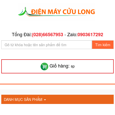
Tổng Đài:
- Zalo:
(028)66567953
0903617292
Tìm kiếm
Giỏ hàng:
sp
DANH MỤC SẢN PHẨM