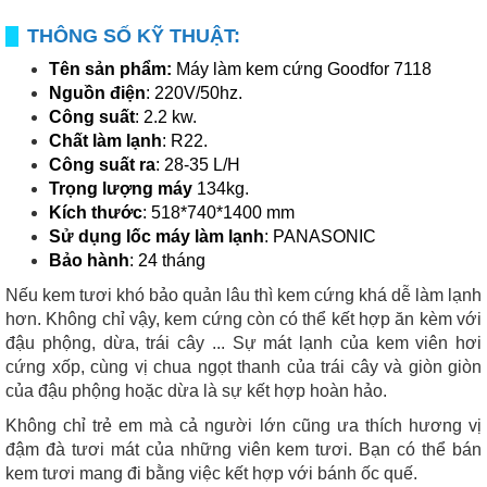
THÔNG SỐ KỸ THUẬT:
Tên sản phẩm:
Máy làm kem cứng Goodfor 7118
Nguồn điện
: 220V/50hz.
Công suất
: 2.2 kw.
Chất làm lạnh
: R22.
Công suất ra
: 28-35 L/H
Trọng lượng máy
134kg.
Kích thước
: 518*740*1400 mm
Sử dụng lốc máy làm lạnh
: PANASONIC
Bảo hành
: 24 tháng
Nếu kem tươi khó bảo quản lâu thì kem cứng khá dễ làm lạnh
hơn. Không chỉ vậy, kem cứng còn có thể kết hợp ăn kèm với
đậu phộng, dừa, trái cây ... Sự mát lạnh của kem viên hơi
cứng xốp, cùng vị chua ngọt thanh của trái cây và giòn giòn
của đậu phộng hoặc dừa là sự kết hợp hoàn hảo.
Không chỉ trẻ em mà cả người lớn cũng ưa thích hương vị
đậm đà tươi mát của những viên kem tươi. Bạn có thể bán
kem tươi mang đi bằng việc kết hợp với bánh ốc quế.