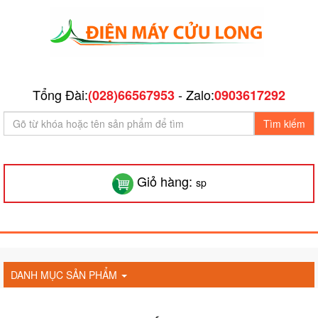
Tổng Đài:
- Zalo:
(028)66567953
0903617292
Tìm kiếm
Giỏ hàng:
sp
DANH MỤC SẢN PHẨM