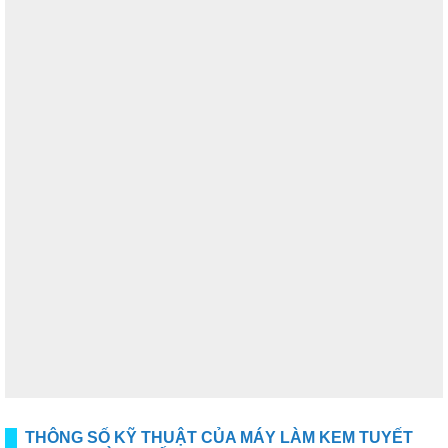
THÔNG SỐ KỸ THUẬT CỦA MÁY LÀM KEM TUYẾT