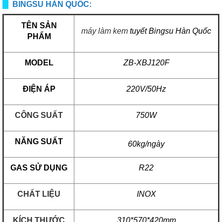
BINGSU HÀN QUỐC:
TÊN SẢN
máy làm kem
tuyết Bingsu Hàn Quốc
PHẨM
MODEL
ZB-XBJ120F
ĐIỆN ÁP
220V/50Hz
CÔNG SUẤT
750W
NĂNG SUẤT
60kg/ngày
GAS SỬ DỤNG
R22
CHẤT LIỆU
INOX
KÍCH THƯỚC
310*570*420mm