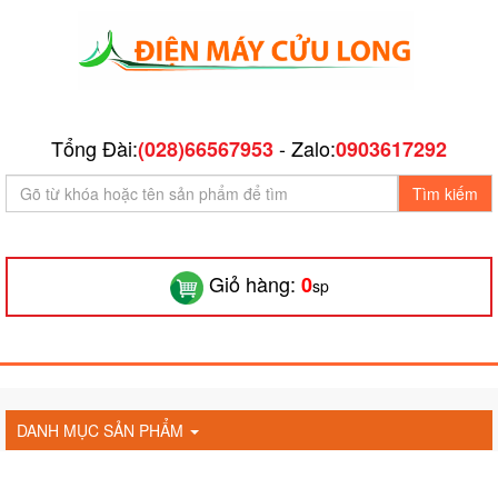
Tổng Đài:
- Zalo:
(028)66567953
0903617292
Tìm kiếm
Giỏ hàng:
0
sp
DANH MỤC SẢN PHẨM