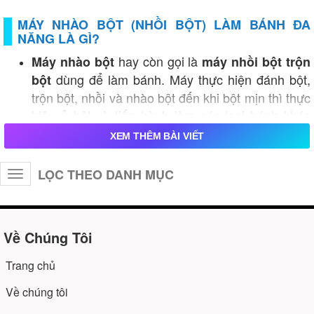
MÁY NHÀO BỘT (NHỒI BỘT) LÀM BÁNH ĐA
NĂNG LÀ GÌ?
hay còn gọi là
Máy nhào bột
máy nhồi bột trộn
dùng để làm bánh. Máy thực hiện đánh bột,
bột
trộn bột, nhồi và nhào bột đến khi bột mịn thì thực
hiện ủ bột và tiến hành làm các loại bánh khác
nhau. Máy nhồi trộn bột đa năng được thiết kế
XEM THÊM BÀI VIẾT
phục vụ đánh bột, đánh trứng, đánh hỗn hợp...
Với thiết kế nồi chứa có thể tháo rời, di chuyển khi
LỌC THEO DANH MỤC
Toggle
cần.
navigation
MÁY TRỘN BỘT LÀM BÁNH ĐA NĂNG CHUYÊN
Về Chúng Tôi
DỤNG LÀ GÌ?
Máy trộn bột làm bánh bột lọc, làm bún, mì
Trang chủ
tươi, làm bánh mì, bánh bao, trộn bột pizza, ...
Về chúng tôi
Máy nhào bột bánh dẻo sử dụng rất phổ biến.
thường
Máy trộn bột công nghiệp
có cánh