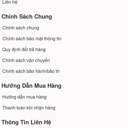
Liên hệ
, chuyên dụng là loại máy được thiết kế
khuấy
chuyên đánh bột nhão, xệch, dẻo như làm bánh
Chính Sách Chung
mì, bánh bao...
Chính sách chung
có thiết kết lực kéo mạnh, dù
Máy trộn nhào bột
tốc độ không cao nhưng sức kéo gì mạnh hơn.
Chính sách bảo mật thông tin
Máy thiết kế nồi dính liền, xoay khi đánh giúp bột
Quy định đổi trả hàng
đánh điều, mịn hơn.
Với nhiều dòng máy trộn bột đa năng và trộn bột
Chính sách vận chuyển
chuyên dụng, phù hợp với nhiều nhu cầu sử dụng đa
Chính sách bảo hành/bảo trì
dạng của khách hàng. Sản phẩm sử dụng chất liệu
Inox và hợp kim gang thép chống gỉ vô cùng hiệu quả.
Hướng Dẫn Mua Hàng
Hướng dẫn mua hàng
Thanh toán khi nhận hàng
Thông Tin Liên Hệ