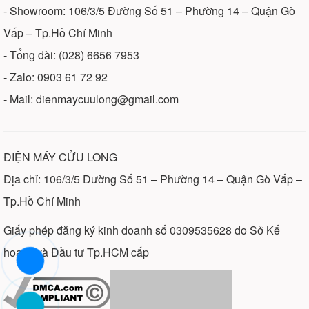
- Showroom: 106/3/5 Đường Số 51 – Phường 14 – Quận Gò
Vấp – Tp.Hồ Chí Minh
- Tổng đài: (028) 6656 7953
- Zalo: 0903 61 72 92
- Mail: dienmaycuulong@gmail.com
ĐIỆN MÁY CỬU LONG
Địa chỉ: 106/3/5 Đường Số 51 – Phường 14 – Quận Gò Vấp –
Tp.Hồ Chí Minh
Giấy phép đăng ký kinh doanh số 0309535628 do Sở Kế
CÁC LOẠI MÁY TRỘN BỘT HIỆN NAY
hoạch và Đầu tư Tp.HCM cấp
có các dung tích từ
Máy đánh bột làm bánh đa năng
đến
hoặc cao hơn tuỳ vào nhu cầu mà nhà
5lit
30lit
sản xuất sẽ làm theo. Thường thông dụng trên thị
trường là
.