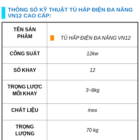
THÔNG SỐ KỸ THUẬT TỦ HẤP ĐIỆN ĐA NĂNG
VN12 CAO CẤP:
TÊN SẢN
PHẨM
TỦ HẤP ĐIỆN ĐA NĂNG VN12
CÔNG SUẤT
12kw
SỐ KHAY
12
TRỌNG LƯỢC
3~6kg
MÕI KHAY
CHẤT LIỆU
i
nox
TRỌNG
70 kg
LƯỢNG