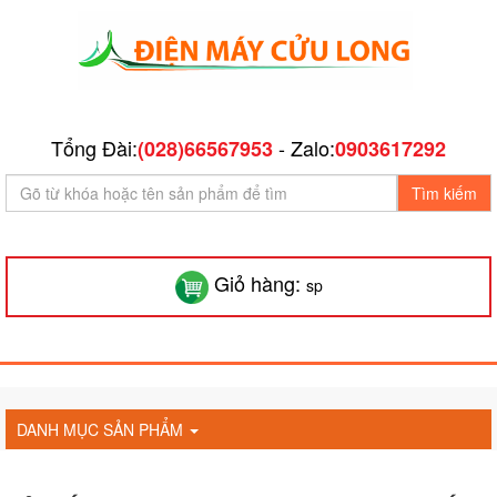
Tổng Đài:
- Zalo:
(028)66567953
0903617292
Tìm kiếm
Giỏ hàng:
sp
DANH MỤC SẢN PHẨM