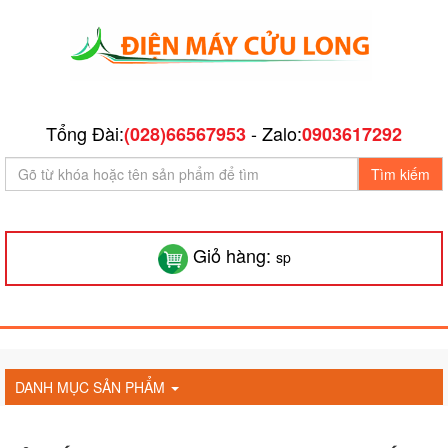
Tổng Đài:
- Zalo:
(028)66567953
0903617292
Tìm kiếm
Giỏ hàng:
sp
DANH MỤC SẢN PHẨM