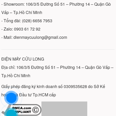
- Showroom: 106/3/5 Đường Số 51 – Phường 14 – Quận Gò
Vấp – Tp.Hồ Chí Minh
- Tổng đài: (028) 6656 7953
- Zalo: 0903 61 72 92
- Mail: dienmaycuulong@gmail.com
ĐIỆN MÁY CỬU LONG
Địa chỉ: 106/3/5 Đường Số 51 – Phường 14 – Quận Gò Vấp –
Tp.Hồ Chí Minh
Giấy phép đăng ký kinh doanh số 0309535628 do Sở Kế
hoạch và Đầu tư Tp.HCM cấp