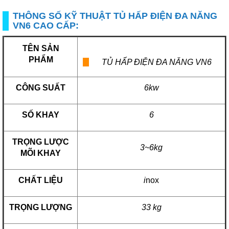
THÔNG SỐ KỸ THUẬT TỦ HẤP ĐIỆN ĐA NĂNG
VN6 CAO CẤP:
TÊN SẢN
PHẨM
TỦ HẤP ĐIỆN ĐA NĂNG VN6
CÔNG SUẤT
6kw
SỐ KHAY
6
TRỌNG LƯỢC
3~6kg
MÕI KHAY
CHẤT LIỆU
i
nox
TRỌNG LƯỢNG
33 kg